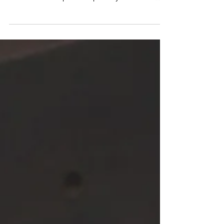
стикаються організатори ОСББ - це як
співвласники вправі використовувати майно
многоквартирного буди