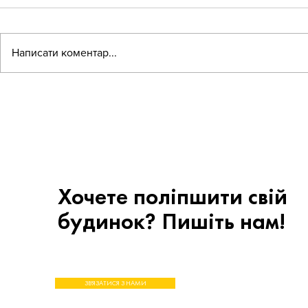
Написати коментар...
Програма «СвітлоДІМ»: як
Правила ко
ОСББ та управителі можуть
спільним ма
отримати кошти на резервне
багатоквар
електроживлення будинку
з ОСББ
Хочете поліпшити свій
будинок? Пишіть нам!
ЗВ'ЯЗАТИСЯ З НАМИ