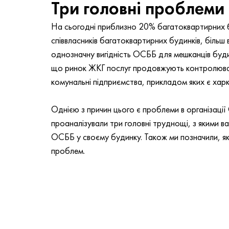
Три головні проблеми
На сьогодні приблизно 20% багатоквартирних б
співвласників багатоквартирних будинків, біль
однозначну вигідність ОСББ для мешканців будинк
що ринок ЖКГ послуг продовжують контролювати
комунальні підприємства, прикладом яких є харк
Однією з причин цього є проблеми в організації
проаналізували три головні труднощі, з якими в
ОСББ у своєму будинку. Також ми позначили, як
проблем.