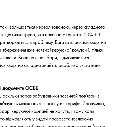
 так і залишається нереалізованою, через складного 
ініціативна група, яка повинна отримати 50% + 1 
перетворюється в проблему. Багато власників квартир 
 збереження вже наявної керуючої компанії, тільки 
мінювати. Вони не є на збори, відмовляються 
иків квартир складно знайти, особливо якщо вони 
чі документи ОСББ
оскільки зараз забудовники зазвичай пов'язані з 
'язують мешканцям її послуги і тарифи. Зрозуміло, 
дарі керуючої компанії не хочуть, і тому коли 
то відмовляють у видачі правовстановлюючих 
ладе договір з обслуговуючими організаціями (світло, 