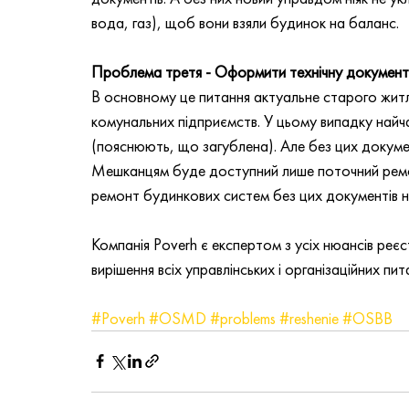
вода, газ), щоб вони взяли будинок на баланс.
Проблема третя - Оформити технічну докуме
В основному це питання актуальне старого жит
комунальних підприємств. У цьому випадку найча
(пояснюють, що загублена). Але без цих докум
Мешканцям буде доступний лише поточний ремонт
ремонт будинкових систем без цих документів 
Компанія Poverh є експертом з усіх нюансів реє
вирішення всіх управлінських і організаційних пит
#Poverh
#OSMD
#problems
#reshenie
#OSBB