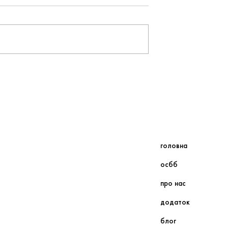
ристування
Як проводити загальні збо
йном
ОСББ
тирного будинку
головна
осбб
про нас
додаток
блог