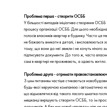
Проблема перша - створити ОСББ
У більшості випадків ініціатива створення ОСББ
процесу організації ОСББ. Для цього необхідна 
голосів власників квартир в будинку. Часто це 
не бажають вникати в деталі, і висловлюються за
тому, що вони до неї звикли і не хочуть нічого з
підписувати документи. До того ж, часто власн
самі в квартирі не проживають, а здають житло.
Проблема друга - отримати правовстановлюю
З цим питанням частіше стикаються новобудови, 
будь-якої керуючою компанією і автоматично нав
що відмовлятися від такого ласого шматка госпо
мешканці вирішують створити ОСББ, то їм прос
документів. А без них новий управдом ніяк не ук