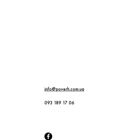
ри
info@poverh.com.ua
093 189 17 06