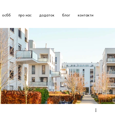
осбб
про нас
додаток
блог
контакти