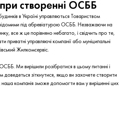
 при створенні ОСББ
удинків в Україні управляються Товариством 
ш відомими під абревіатурою ОСББ. Незважаючи на 
у, все ж це порівняно небагато, і свідчить про те, 
 приватні управляючі компанії або муніципальні 
івський Жилкомсервіс.
 ОСББ. Ми вирішили розібратися в цьому питанні і 
ам доведеться зіткнутися, якщо ви захочете створити 
 наша компанія зможе допомогти вам у вирішенні цих 