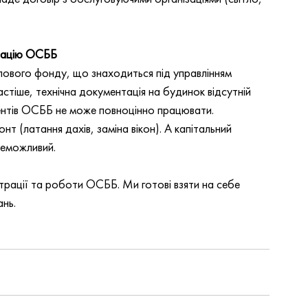
нтацію ОСББ
лового фонду, що знаходиться під управлінням 
стіше, технічна документація на будинок відсутній 
ентів ОСББ не може повноцінно працювати. 
 (латання дахів, заміна вікон). А капітальний 
неможливий.
страції та роботи ОСББ. Ми готові взяти на себе 
ань.