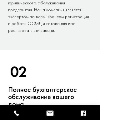
юридического обслуживания
предприятия. Наша компания является
экспертом по всем нюансам регистрации
и работы ОСМД и готова для вас
реализовать эти задачи.
02
Полное бухгалтерское
обслуживание вашего
дома
Юридические лица, льготы, субсидии,
счета, тарифы, отчеты, договоры,
налоговая документация и это не весь
список, который необходимо для